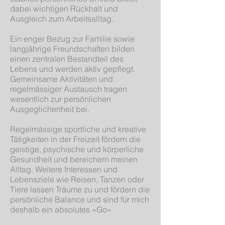
dabei wichtigen Rückhalt und
Ausgleich zum Arbeitsalltag.
Ein enger Bezug zur Familie sowie
langjährige Freundschaften bilden
einen zentralen Bestandteil des
Lebens und werden aktiv gepflegt.
Gemeinsame Aktivitäten und
regelmässiger Austausch tragen
wesentlich zur persönlichen
Ausgeglichenheit bei.
Regelmässige sportliche und kreative
Tätigkeiten in der Freizeit fördern die
geistige, psychische und körperliche
Gesundheit und bereichern meinen
Alltag. Weitere Interessen und
Lebensziele wie Reisen, Tanzen oder
Tiere lassen Träume zu und fördern die
persönliche Balance und sind für mich
deshalb ein absolutes «Go»