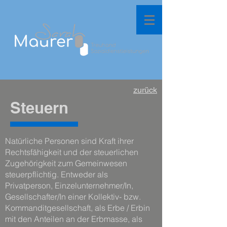
zurück
Steuern
Natürliche Personen sind Kraft ihrer
Rechtsfähigkeit und der steuerlichen
Zugehörigkeit zum Gemeinwesen
steuerpflichtig. Entweder als
Privatperson, Einzelunternehmer/In,
Gesellschafter/In einer Kollektiv- bzw.
Kommanditgesellschaft, als Erbe / Erbin
mit den Anteilen an der Erbmasse, als