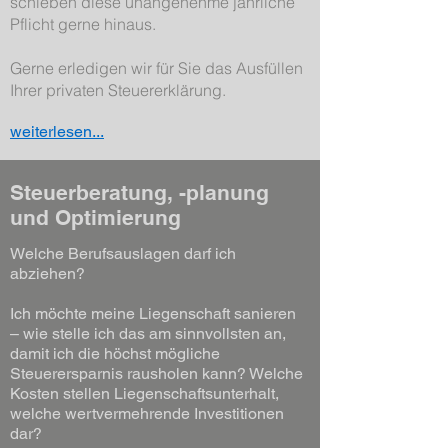
schieben diese unangenehme jährliche
Pflicht gerne hinaus.
Gerne erledigen wir für Sie das Ausfüllen
Ihrer privaten Steuererklärung.
weiterlesen...
Steuerberatung, -planung
und Optimierung
Welche Berufsauslagen darf ich
abziehen?
Ich möchte meine Liegenschaft sanieren
– wie stelle ich das am sinnvollsten an,
damit ich die höchst mögliche
Steuerersparnis rausholen kann? Welche
Kosten stellen Liegenschaftsunterhalt,
welche wertvermehrende Investitionen
dar?